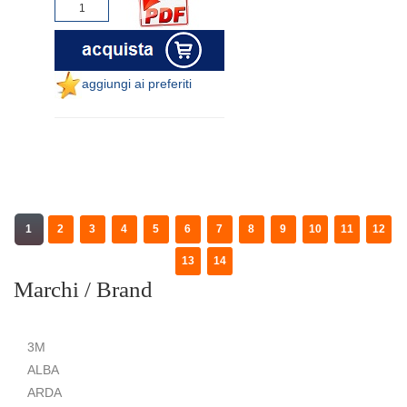
aggiungi ai preferiti
1
2
3
4
5
6
7
8
9
10
11
12
13
14
Marchi / Brand
3M
ALBA
ARDA