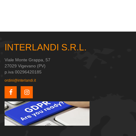
INTERLANDI S.R.L.
Viale Monte Grappa, 57
27029 Vigevano (PV)
p.iva 00296420185
ordini@interlandi.it