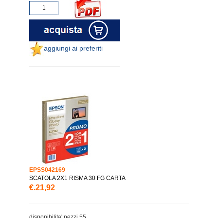
aggiungi ai preferiti
EPSS042169
SCATOLA 2X1 RISMA 30 FG CARTA
€.21,92
disponibilita' pezzi 55