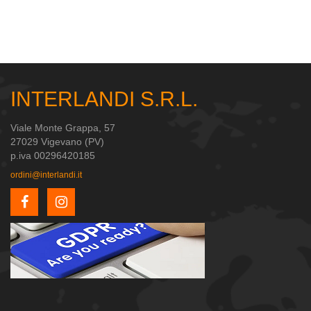
INTERLANDI S.R.L.
Viale Monte Grappa, 57
27029 Vigevano (PV)
p.iva 00296420185
ordini@interlandi.it