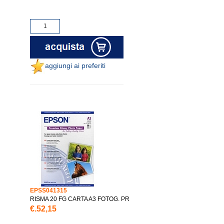
aggiungi ai preferiti
EPSS041315
RISMA 20 FG CARTA A3 FOTOG. PR
€.52,15