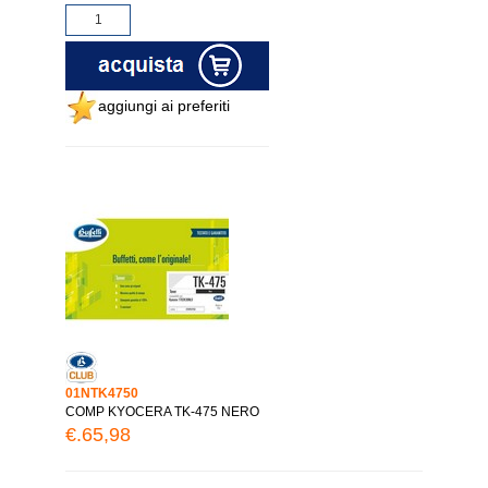
aggiungi ai preferiti
01NTK4750
COMP KYOCERA TK-475 NERO
€.65,98