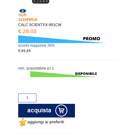
1010F991E
CALC.SCIENT.FX-991CW
€.28,03
sconto magazine 26%
€.31,15
min. acquistabile pz.1
aggiungi ai preferiti