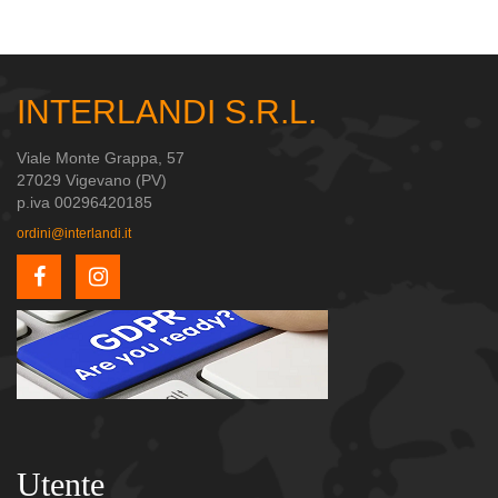
INTERLANDI S.R.L.
Viale Monte Grappa, 57
27029 Vigevano (PV)
p.iva 00296420185
ordini@interlandi.it
Utente