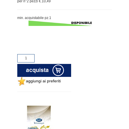
per n°2 pezzi €.10,49
min. acquistabile pz.1
aggiungi ai preferiti