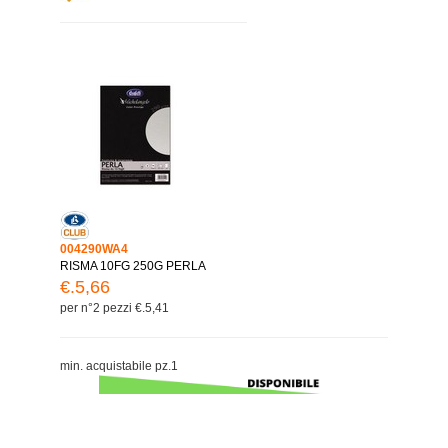
004290WA4
RISMA 10FG 250G PERLA
€.5,66
per n°2 pezzi €.5,41
min. acquistabile pz.1