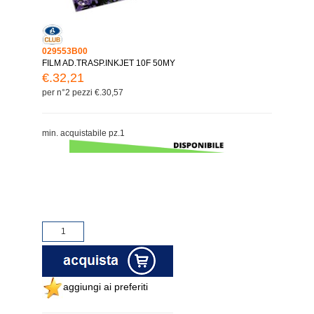
029553B00
FILM AD.TRASP.INKJET 10F 50MY
€.32,21
per n°2 pezzi €.30,57
min. acquistabile pz.1
aggiungi ai preferiti