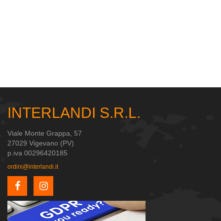
INTERLANDI S.R.L.
Viale Monte Grappa, 57
27029 Vigevano (PV)
p.iva 00296420185
ordini@interlandi.it