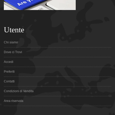
Utente
Chi siamo
Dove ci Trovi
Accedi
Preferiti
Contatti
Condizioni di Vendita
Area riservata