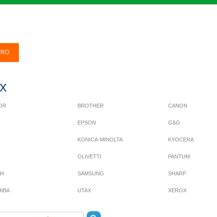
x
OR
BROTHER
CANON
EPSON
G&G
KONICA-MINOLTA
KYOCERA
OLIVETTI
PANTUM
OH
SAMSUNG
SHARP
IBA
UTAX
XEROX