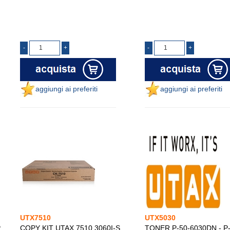
aggiungi ai preferiti
aggiungi ai preferiti
UTX7510
UTX5030
P
COPY KIT UTAX 7510 3060I-S
TONER P-50-6030DN - P-