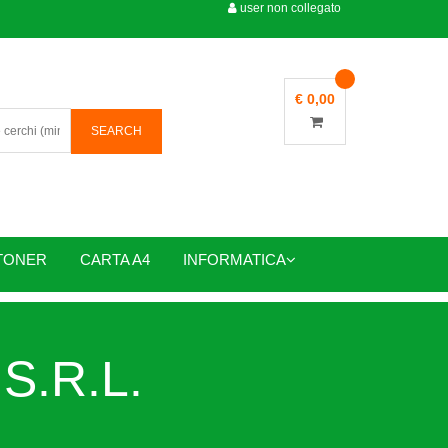
user non collegato
€ 0,00
TONER
CARTA A4
INFORMATICA
S.R.L.