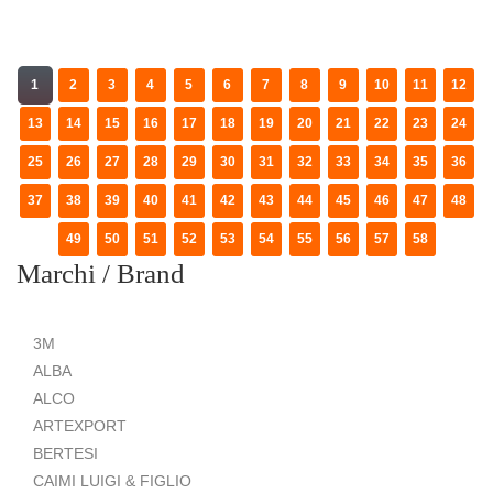
1
2
3
4
5
6
7
8
9
10
11
12
13
14
15
16
17
18
19
20
21
22
23
24
25
26
27
28
29
30
31
32
33
34
35
36
37
38
39
40
41
42
43
44
45
46
47
48
49
50
51
52
53
54
55
56
57
58
Marchi / Brand
3M
ALBA
ALCO
ARTEXPORT
BERTESI
CAIMI LUIGI & FIGLIO