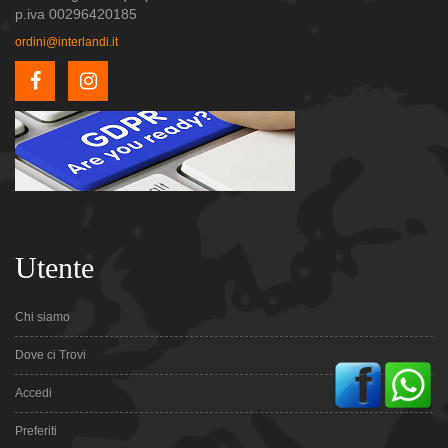
p.iva 00296420185
ordini@interlandi.it
Utente
Chi siamo
Dove ci Trovi
Accedi
Preferiti