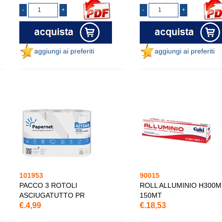
aggiungi ai preferiti
aggiungi ai preferiti
101953
90015
PACCO 3 ROTOLI
ROLL ALLUMINIO H300M
ASCIUGATUTTO PR
150MT
€.4,99
€.18,53