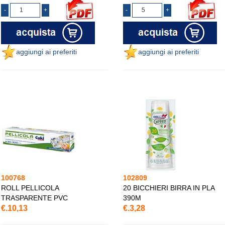
aggiungi ai preferiti
aggiungi ai preferiti
100768
102809
ROLL PELLICOLA
20 BICCHIERI BIRRA IN PLA
TRASPARENTE PVC
390M
€.10,13
€.3,28