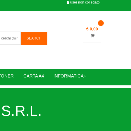
user non collegato
€ 0,00
TONER
CARTA A4
INFORMATICA
S.R.L.